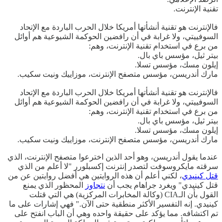
تقنية الإنترنت.
فالإنترنت هو تقنية أنشأتها أمريكا خلال الحرب الباردة مع الإتحاد
السوفييتي، ولا غرابة في أن رافضين الحوكمة الشيوعية هم أوائل
من برع في استخدام تقنية الإنترنت، وهم:
بيتر ثيل، مؤسس باي بال.
إيلون مسك، مؤسس تسلا.
مارك أندريسن، مؤسس متصفح الإنترنت، موزاييك ونيت سكيب.
فالإنترنت هو تقنية أنشأتها أمريكا خلال الحرب الباردة مع الإتحاد
السوفييتي، ولا غرابة في أن رافضين الحوكمة الشيوعية هم أوائل
من برع في استخدام تقنية الإنترنت، وهم:
بيتر ثيل، مؤسس باي بال.
إيلون مسك، مؤسس تسلا.
مارك أندريسن، مؤسس متصفح الإنترنت، موزاييك ونيت سكيب.
عندما يقول أندريسن، وهو أحد الذين اخترعوا متصفح الإنترنت، الذي
سرقته مايكروسوفت لتصدر إنترنت إكسبلورر "لا أعلم من الذي
قتل كينيدي
، لكني أعلم أن هذه الروايتين هي أفضل روايتين عن من
قتل كينيدي" ويغرد جراهام يجب أن
نتجاوز
المحظور الذي يمنع
القول بأن الـCIA (وكالة المخابرات المركزية) هي التي قتلت
كينيدي. إنه التفسير الأكثر منطقية حتى الآن." فهي إشارات على ما
تم اكتشافه. مما يؤكد على حقيقة واحده وهي أن الباب انفتح على