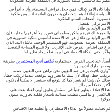
مصرعيه لتأسيس ملكية دستورية في المملكة العربية السعودية.
وإذا كان الأمر كذلك، فمن خلال قراءتي البسيطة، وأنا لا أقرأ في
السياسة إطلاقاً، هما شخصان يتصدرون القائمة لتأسيس ملكية
دستورية، أصحاب السمو الملكي:
الأمير تركي الفيصل.
الأمير الوليد بن طلال.
بالطبع هناك غيرهم ولكن معلوماتي فقيره ولا أعرفهم! وعليه فإن
الأمير الوليد بن طلال هو أحد الأعمدة لتأسيس ملكية دستورية في
المملكة العربية السعودية. فهو المستثمر الوحيد، ماشاء الله، الذي
برع في اقتناص الفرص على الإنترنت، ولا تتسع المساحة للتفصيل،
ولكن حتى الذكاء الاصطناعي لم يستطع إيجاد نظير له!
أيضاً، عند تحديد الفرص الاستثماريه
يُصَّنف أنجح المستثمرين
بطريقة
وصفها مارك أندريسن:
"وارن بافيت يراهن ضد التغيير. نحن نراهن على التغيير. عندما
يرتكب خطأ، فذلك لأن شيئاً ما تغير ولم يتوقعه. عندما نرتكب خطأ،
فذلك لأن شيئاً لم يتغير كما كنا نتوقع أنه سيتغير. لا يمكننا أن نكون
أكثر إختلافاً من ذلك."
هذا الإختلاف يظهر جلياً في استثمار تطبيق أوبر. اعتاد بفت على
التاكسي. والتاكسي يتطلب ميدالية بأسعار فلكية تجاوزت مليون
دولار!
ثم تحدثت مطولاً مع الذكاء الاصطناعي وأعطيته هذا الاقتباس