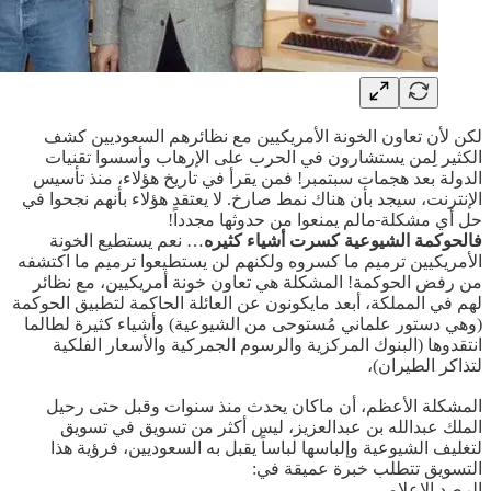
لكن لأن تعاون الخونة الأمريكيين مع نظائرهم السعوديين كشف
الكثير لِمن يستشارون في الحرب على الإرهاب وأسسوا تقنيات
الدولة بعد هجمات سبتمبر! فمن يقرأ في تاريخ هؤلاء، منذ تأسيس
الإنترنت، سيجد بأن هناك نمط صارخ. لا يعتقد هؤلاء بأنهم نجحوا في
حل أي مشكلة
مالم يمنعوا من حدوثها مجدداً!
فالحوكمة الشيوعية كسرت أشياء كثيره
… نعم يستطيع الخونة
الأمريكيين ترميم ما كسروه ولكنهم لن يستطيعوا ترميم ما اكتشفه
من رفض الحوكمة! المشكلة هي تعاون خونة أمريكيين، مع نظائر
لهم في المملكة، أبعد مايكونون عن العائلة الحاكمة لتطبيق الحوكمة
(وهي دستور علماني مُستوحى من الشيوعية) وأشياء كثيرة لطالما
انتقدوها (البنوك المركزية والرسوم الجمركية والأسعار الفلكية
لتذاكر الطيران)،
المشكلة الأعظم، أن ماكان يحدث منذ سنوات وقبل حتى رحيل
الملك عبدالله بن عبدالعزيز، ليس أكثر من تسويق في تسويق
لتغليف الشيوعية وإلباسها لباساً يقبل به السعوديين، فرؤية هذا
التسويق تتطلب خبرة عميقة في:
الرصد الإعلامي.