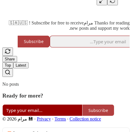
Thanks for reading مرام🇸🇦🇺🇸 ! Subscribe for free to receive
new posts and support my work.
Subscribe
Share
Top
Latest
No posts
Ready for more?
Subscribe
Collection notice
∙
Terms
∙
Privacy
·
© 2026 مرام 💾