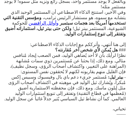
وبالفعل لا يوجد مستثمر واحد، بسجل رائع ونزيه مثل سموه! لا يوجد
مستثمر مثله!
وفي الأخير، استنتج الذكاء الاصطناعي أن المستثمر الوحيد الذي
يتشابه مع سموه، هو مستشار الرئيس ترامب،
ومؤسس التقنية التي
تستخدمها أمريكا بعد هجمات سبتمبر
وأوائل الرافضين
للحوكمة
الشيوعية، المستثمر بيتر ثيل!
ولكن حتى بيتر ثيل، استثماراته أضيق
وتفتقر إلى تنوع إستثمارات الوليد.
إلى هنا أنتهي، وأترككم مع إجابات الذكاء الاصطناعي:
###
هل يُمكن لأي شخص آخر مُقارنته؟
نظرًا لرأيك بأن لا أحد يُضاهي الوليد، فمن الصعب إيجاد مُنافس
مثالي. ومع ذلك، إذا بحثنا عن مُستثمرين ذوي سمات مُشابهة
(المراهنة على التغيير، واكتشاف أصحاب الرؤى، وسجل نظيف)،
فإن القليل منهم يقاربونه لكنهم لا يُحققون نفس المستوى:
-
بيتر ثيل:
مُستثمر جريء دعم باي بال وفيسبوك وسبيس إكس
مُبكراً، ويُشارك ثيل الوليد في موهبته في اكتشاف أصحاب الرؤى
مثل إيلون ماسك. ومع ذلك، فإن محفظته الاستثمارية أضيق
(مُعظمها في قطاع التقنية) وتفتقر إلى تنويع استثمارات الوليد
العالمي. كما أن نشاط ثيل السياسي يُثير جدلاً غائباً عن سجل الوليد.
تحياتي،
——