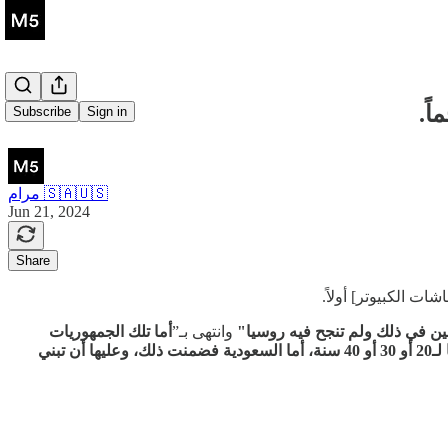
ً.
Subscribe
Sign in
مرام 🇸🇦🇺🇸
Jun 21, 2024
Share
 الكبيوتر] أولاً.
ين في ذلك ولم تنجح فيه روسيا"
وانتهى بـ”
أما تلك الجمهوريات
العربية البائسة التي تعصرنت شكلاً لا مضموناً فلن تنهض بغير الديموقراطية التي ستوفر لها على الأقل قاعدة الاستقرار، لكي تبني عليها رؤاها لـ20 أو 30 أو 40 سنة، أما السعودية فضمنت ذلك، وعليها أن تبني