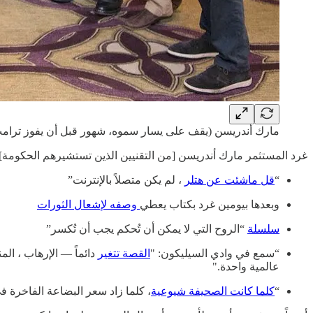
مارك أندريسن (يقف على يسار سموه، شهور قبل أن يفوز ترامب بان
غرد المستثمر مارك أندريسن [من التقنيين الذين تستشيرهم الحكومة]، 
“
قل ماشئت عن هتلر
، لم يكن متصلاً بالإنترنت”
وبعدها بيومين غرد بكتاب يعطي
وصفه لإشعال الثورات
سلسلة
“الروح التي لا يمكن أن تُحكم يجب أن تُكسر”
“سمع في وادي السيليكون: "
القصة تتغير
دائماً — الإرهاب ، ال
عالمية واحدة."
“
كلما كانت الصحيفة شيوعية
، كلما زاد سعر البضاعة الفاخرة في